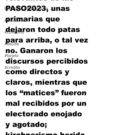
PASO2023, unas 
Economía y Producción
primarias que 
#economia
dejaron todo patas 
#consumo
para arriba, o tal vez 
#deuda
no. Ganaron los 
#tarjeta
discursos percibidos 
#credito
como directos y 
claros, mientras que 
los “matices” fueron 
mal recibidos por un 
electorado enojado 
y agotado; 
kirchnerismo herido