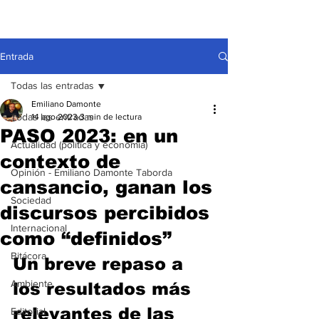
Entrada
Todas las entradas
Emiliano Damonte
Todas las entradas
14 ago 2023
3 min de lectura
PASO 2023: en un
Actualidad (política y economía)
contexto de
Opinión - Emiliano Damonte Taborda
cansancio, ganan los
Sociedad
discursos percibidos
Internacional
como “definidos”
Bitácora
Un breve repaso a 
Ambiente
los resultados más 
relevantes de las 
Editorial