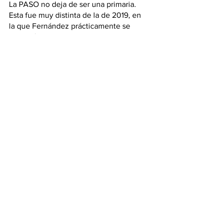
La PASO no deja de ser una primaria. 
Esta fue muy distinta de la de 2019, en 
la que Fernández prácticamente se 
aseguró la Presidencia. Hoy el 
panorama es mucho más complejo, y 
habrá que ver no solo el trabajo de las 
campañas, sino como se mueve el 
entorno y la reacción de los mercados, 
a quienes no suele agradar la 
indefinición.  Se vienen meses dificiles, 
de incertidumbre y mucha confusión, el 
que logre mostrarse más claro, será el 
que llegue a la Rosada, porque si algo 
dejó en claro esta PASO, es que la 
gente quiere discursos bien definidos.
El aguijón hace rato que decidió no 
hacer más pronósticos… 