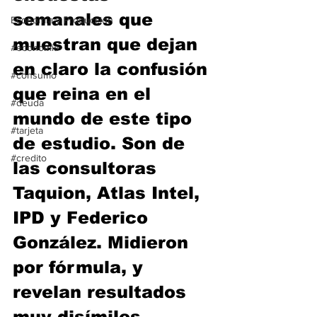
semanales que 
Economía y Producción
muestran que dejan 
#economia
en claro la confusión 
#consumo
que reina en el 
#deuda
mundo de este tipo 
#tarjeta
de estudio. Son de 
#credito
las consultoras 
Taquion, Atlas Intel, 
IPD y Federico 
González. Midieron 
por fórmula, y 
revelan resultados 
muy disímiles. 