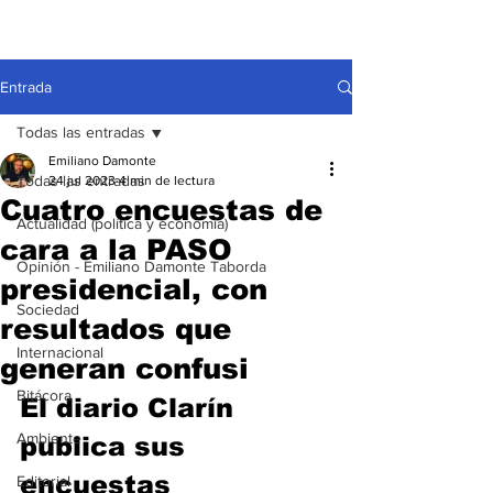
Entrada
Todas las entradas
Emiliano Damonte
Todas las entradas
24 jul 2023
4 min de lectura
Cuatro encuestas de
Actualidad (política y economía)
cara a la PASO
Opinión - Emiliano Damonte Taborda
presidencial, con
Sociedad
resultados que
Internacional
generan confusi
Bitácora
El diario Clarín 
Ambiente
publica sus 
encuestas 
Editorial