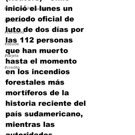
inició el lunes un 
Economía y Producción
período oficial de 
#economia
luto de dos días por 
#consumo
las 112 personas 
#deuda
que han muerto 
#tarjeta
hasta el momento 
#credito
en los incendios 
forestales más 
mortíferos de la 
historia reciente del 
país sudamericano, 
mientras las 
autoridades 