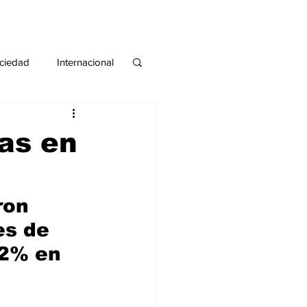
ciedad
Internacional
#deuda
#tarjeta
as en
ron 
s de 
2% en 