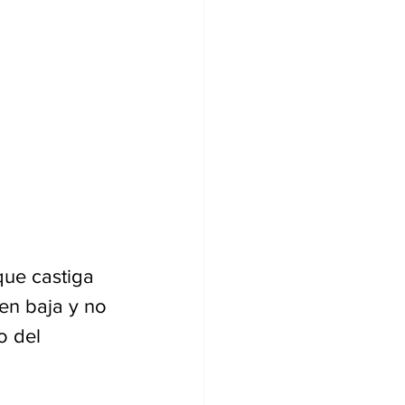
ue castiga 
en baja y no 
o del 