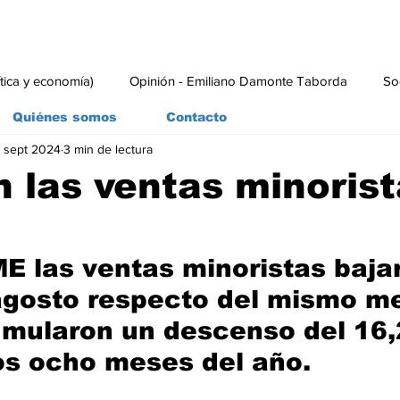
ítica y economía)
Opinión - Emiliano Damonte Taborda
So
Quiénes somos
Contacto
 sept 2024
3 min de lectura
rial
Economía y Producción
#economia
#consumo
 las ventas minorist
 las ventas minoristas baja
gosto respecto del mismo me
mularon un descenso del 16,
os ocho meses del año. 