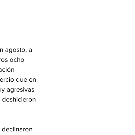
n agosto, a 
ros ocho 
ación 
ercio que en 
y agresivas 
 deshicieron 
s declinaron 