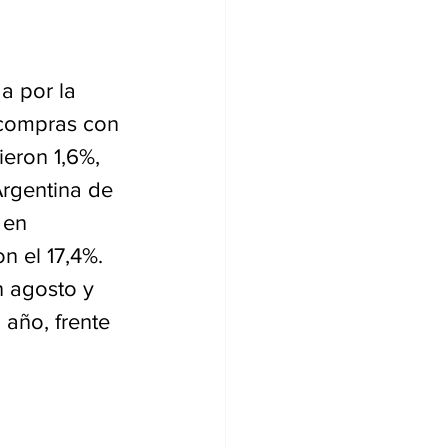
a por la 
 compras con 
ieron 1,6%, 
rgentina de 
 en 
n el 17,4%. 
n agosto y 
año, frente 