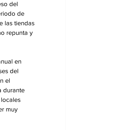
eso del 
riodo de 
 las tiendas 
o repunta y 
anual en 
es del 
 el 
a durante 
locales 
er muy 