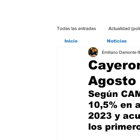
Todas las entradas
Actualidad (pol
Inicio
Noticias
Emiliano Damonte
9
Bitácora
Ambiente
Edito
Cayeron
Agosto
#credito
Según CAME
10,5% en a
2023 y acu
los primer