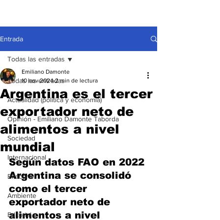
Entrada
Todas las entradas
Emiliano Damonte
Todas las entradas
10 nov 2024
2 min de lectura
Argentina es el tercer
Actualidad (política y economía)
exportador neto de
Opinión - Emiliano Damonte Taborda
alimentos a nivel
Sociedad
mundial
Internacional
Según datos FAO en 2022 
Argentina se consolidó 
Bitácora
como el tercer 
Ambiente
exportador neto de 
alimentos a nivel 
Editorial