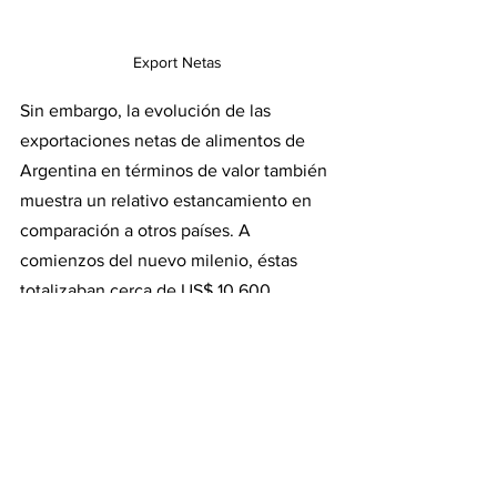
Export Netas
Sin embargo, la evolución de las 
exportaciones netas de alimentos de 
Argentina en términos de valor también 
muestra un relativo estancamiento en 
comparación a otros países. A 
comienzos del nuevo milenio, éstas 
totalizaban cerca de US$ 10.600 
millones, por lo que el registro 
alcanzado en 2022 marca que las 
exportaciones netas de alimentos 
argentinos se multiplicaron por algo 
más de 4 en 20 años. 
Comparativamente, Brasil exportaba en 