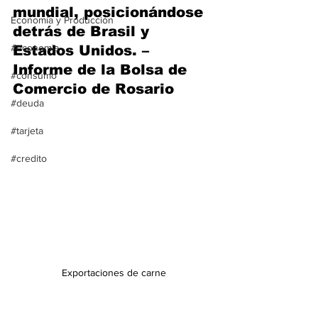
mundial, posicionándose 
Economía y Producción
detrás de Brasil y 
#economia
Estados Unidos. – 
Informe de la Bolsa de 
#consumo
Comercio de Rosario
#deuda
#tarjeta
#credito
Exportaciones de carne