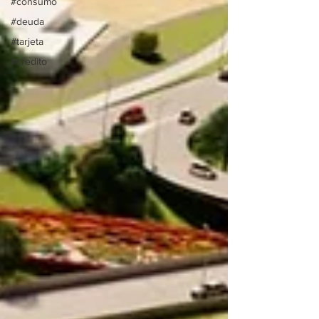
#consumo
#deuda
#tarjeta
#credito