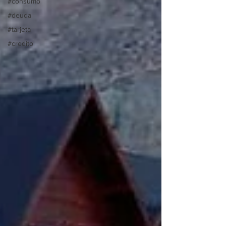
#consumo
#deuda
#tarjeta
#credito