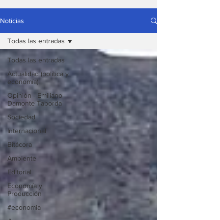
Noticias
Todas las entradas
Todas las entradas
Actualidad (política y
economía)
Opinión - Emiliano
Damonte Taborda
Sociedad
Internacional
Bitácora
Ambiente
Editorial
Economía y
Producción
#economia