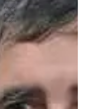
#consumo
#deuda
#tarjeta
#credito