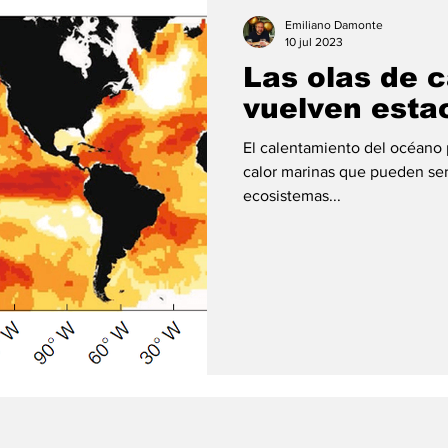
ión
#economia
#consumo
#deuda
#tarjeta
Emiliano Damonte
10 jul 2023
Las olas de c
vuelven esta
El calentamiento del océano 
calor marinas que pueden ser
ecosistemas...