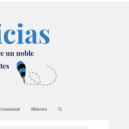
icias
re un noble
ates
ernacional
Bitácora