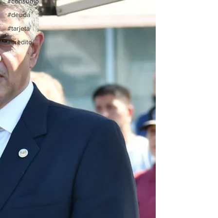
#consumo
#deuda
#tarjeta
#credito