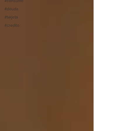
#consumo
#deuda
#tarjeta
#credito