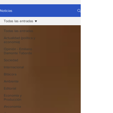
Noticias
Todas las entradas
Todas las entradas
Actualidad (política y
economía)
Opinión - Emiliano
Damonte Taborda
Sociedad
Internacional
Bitácora
Ambiente
Editorial
Economía y
Producción
#economia