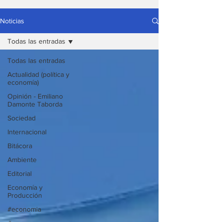
Noticias
Todas las entradas
Todas las entradas
Actualidad (política y
economía)
Opinión - Emiliano
Damonte Taborda
Sociedad
Internacional
Bitácora
Ambiente
Editorial
Economía y
Producción
#economia