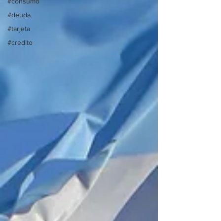
#consumo
#deuda
#tarjeta
#credito