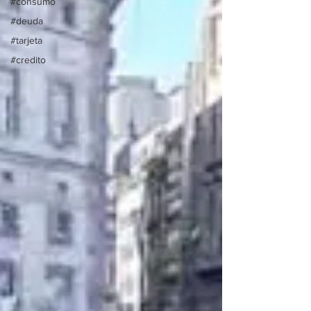
#consumo
#deuda
#tarjeta
#credito