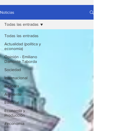
Noticias
Todas las entradas
Todas las entradas
Actualidad (política y
economía)
Opinión - Emiliano
Damonte Taborda
Sociedad
Internacional
Bitácora
Ambiente
Editorial
Economía y
Producción
#economia