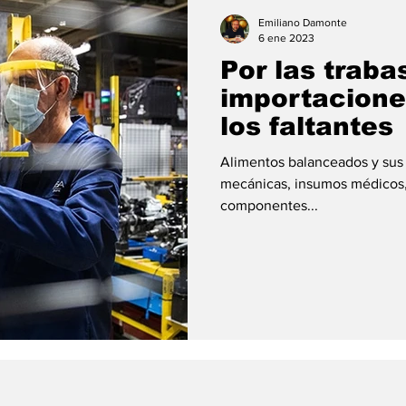
ión
#economia
#consumo
#deuda
#tarjeta
Emiliano Damonte
6 ene 2023
Por las traba
importacione
los faltantes
Alimentos balanceados y sus
mecánicas, insumos médicos,
componentes...