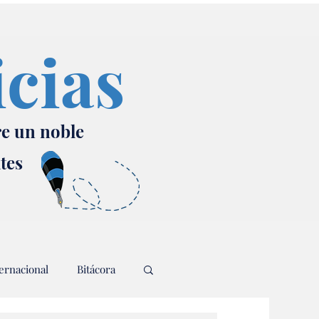
icias
re un noble
ates
ernacional
Bitácora