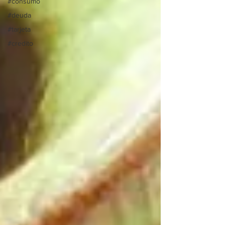
#consumo
#deuda
#tarjeta
#credito