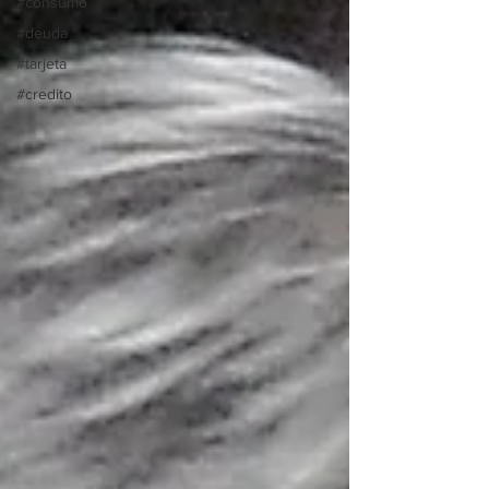
#consumo
#deuda
#tarjeta
#credito