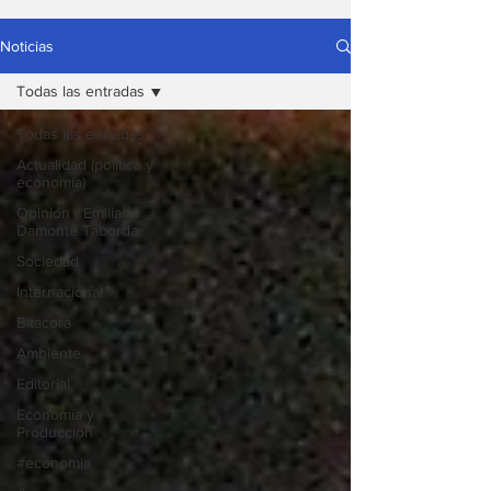
Noticias
Todas las entradas
Todas las entradas
Actualidad (política y
economía)
Opinión - Emiliano
Damonte Taborda
Sociedad
Internacional
Bitácora
Ambiente
Editorial
Economía y
Producción
#economia