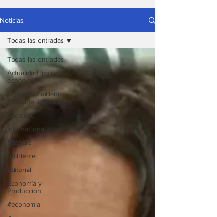
Noticias
Todas las entradas
Todas las entradas
Actualidad (política y
economía)
Opinión - Emiliano
Damonte Taborda
Sociedad
Internacional
Bitácora
Ambiente
Editorial
Economía y
Producción
#economia