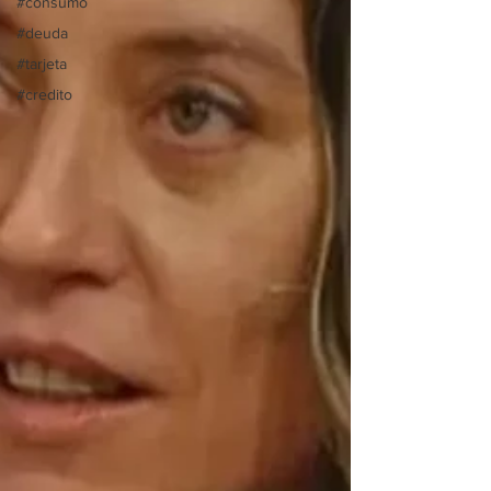
#consumo
#deuda
#tarjeta
#credito