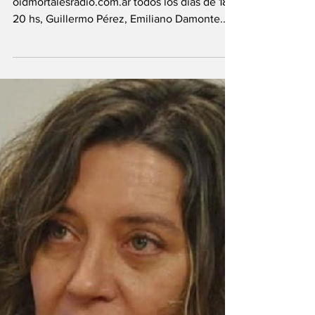
jueces y fiscales
que no van a tener
que responder a un
padrino”
En "Lo que queda del día", va al aire por
oidmortalesradio.com.ar todos los días de 18 a
20 hs, Guillermo Pérez, Emiliano Damonte...