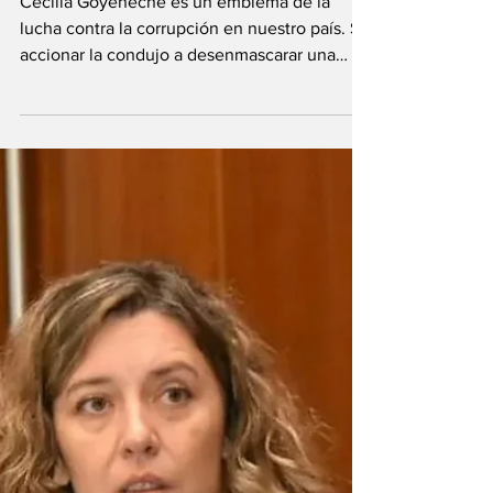
Ceclilia Goyeneche:
"es falso que la
corrupción es un
delito sin víctimas"
Cecilia Goyeneche es un emblema de la
lucha contra la corrupción en nuestro país. Su
accionar la condujo a desenmascarar una
enorme red...