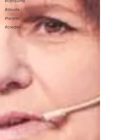
#consumo
#deuda
#tarjeta
#credito