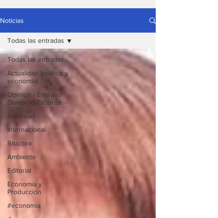
Noticias
Todas las entradas
Todas las entradas
Actualidad (política y
economía)
Opinión - Emiliano
Damonte Taborda
Sociedad
Internacional
Bitácora
Ambiente
Editorial
Economía y
Producción
#economia