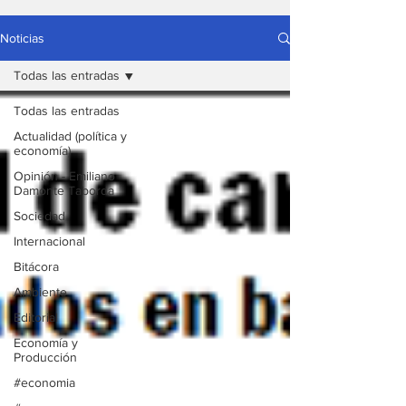
Noticias
Todas las entradas
Todas las entradas
Actualidad (política y
economía)
Opinión - Emiliano
Damonte Taborda
Sociedad
Internacional
Bitácora
Ambiente
Editorial
Economía y
Producción
#economia