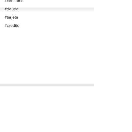
#consumo
#deuda
#tarjeta
#credito