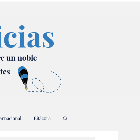
icias
re un noble
ates
ernacional
Bitácora