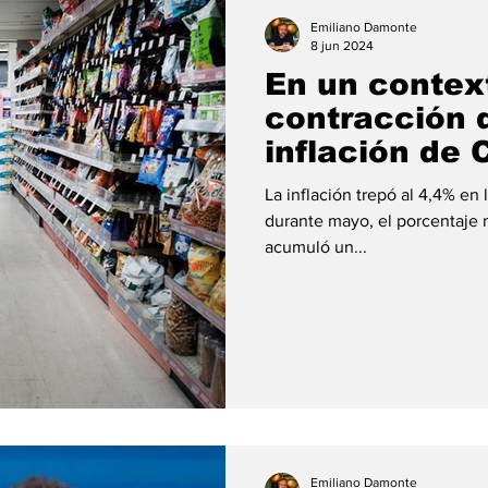
ión
#economia
#consumo
#deuda
#tarjeta
Emiliano Damonte
8 jun 2024
En un contex
contracción 
inflación de 
4,4%
La inflación trepó al 4,4% e
durante mayo, el porcentaje 
acumuló un...
Emiliano Damonte