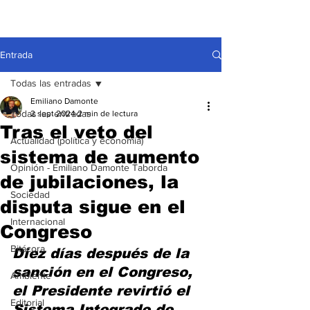
Entrada
Todas las entradas
Emiliano Damonte
Todas las entradas
2 sept 2024
2 min de lectura
Tras el veto del
Actualidad (política y economía)
sistema de aumento
Opinión - Emiliano Damonte Taborda
de jubilaciones, la
Sociedad
disputa sigue en el
Internacional
Congreso
Bitácora
Diez días después de la 
sanción en el Congreso, 
Ambiente
el Presidente revirtió el 
Editorial
Sistema Integrado de 