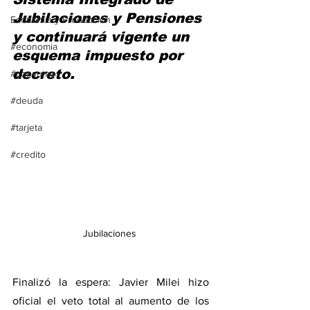
Jubilaciones y Pensiones 
Economía y Producción
y continuará vigente un 
#economia
esquema impuesto por 
decreto.
#consumo
#deuda
#tarjeta
#credito
Jubilaciones 
Finalizó la espera: Javier Milei hizo 
oficial el veto total al aumento de los 