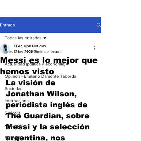
Entrada
Todas las entradas
El Aguijon Noticias
Todas las entradas
12 dic 2022
3 min de lectura
Messi es lo mejor que
Actualidad (política y economía)
hemos visto
Opinión - Emiliano Damonte Taborda
La visión de 
Sociedad
Jonathan Wilson, 
Internacional
periodista inglés de 
Bitácora
The Guardian, sobre 
Messi y la selección 
Ambiente
argentina, nos 
Editorial