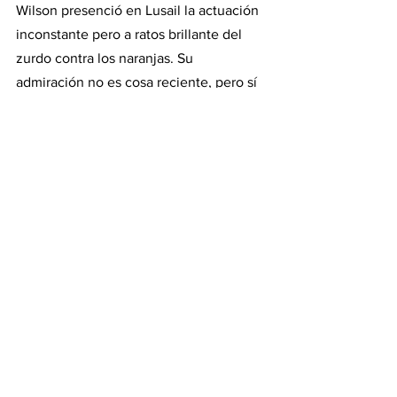
Wilson presenció en Lusail la actuación 
inconstante pero a ratos brillante del 
zurdo contra los naranjas. Su 
admiración no es cosa reciente, pero sí 
renovada. “Messi desbloqueó dos veces 
en la segunda mitad a los neerlandeses, 
sólo para que la torpeza de sus 
compañeros lo decepcionara”, escribió. 
Por acciones como ésa, según el 
periodista inglés, en Qatar la Argentina 
“ha vivido siempre al borde” y “el único 
lugar para el corazón es la boca”.
En la visión de Wilson, "la torpeza de 
sus compañeros" frustra a Messi, que 
conseguirá "su mayor gloria" en caso de 
hacer lo que Diego Maradona en 
México '86: inspirar "a un equipo que 