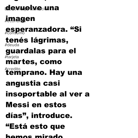
devuelve una 
Economía y Producción
imagen 
#economia
esperanzadora. “Si 
#consumo
tenés lágrimas, 
#deuda
guardalas para el 
#tarjeta
martes, como 
#credito
temprano. Hay una 
angustia casi 
insoportable al ver a 
Messi en estos 
días”, introduce. 
“Está esto que 
hemos mirado, 