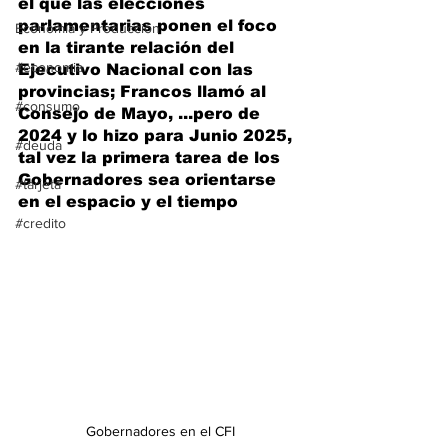
el que las elecciones 
parlamentarias ponen el foco 
Economía y Producción
en la tirante relación del 
#economia
Ejecutivo Nacional con las 
provincias; Francos llamó al 
#consumo
Consejo de Mayo, ...pero de 
2024 y lo hizo para Junio 2025, 
#deuda
tal vez la primera tarea de los 
Gobernadores sea orientarse 
#tarjeta
en el espacio y el tiempo
#credito
Gobernadores en el CFI