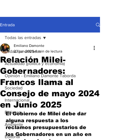
Entrada
Todas las entradas
Emiliano Damonte
Todas las entradas
23 jun 2025
4 min de lectura
Relación Milei-
Actualidad (política y economía)
Gobernadores:
Opinión - Emiliano Damonte Taborda
Francos llama al
Sociedad
Consejo de mayo 2024
Internacional
en Junio 2025
Bitácora
El Gobierno de Milei debe dar 
alguna respuesta a los 
Ambiente
reclamos presupuestarios de 
los Gobernadores en un año en 
Editorial