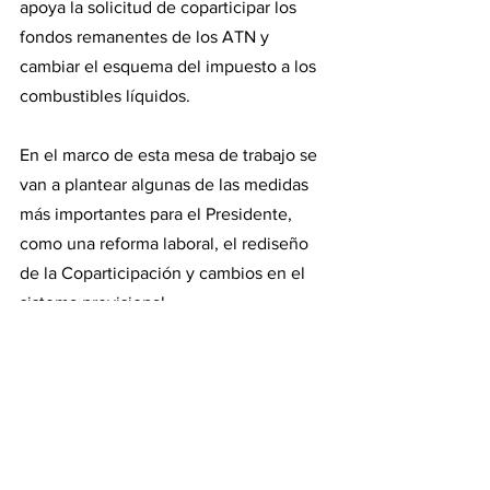
apoya la solicitud de coparticipar los 
fondos remanentes de los ATN y 
cambiar el esquema del impuesto a los 
combustibles líquidos.
En el marco de esta mesa de trabajo se 
van a plantear algunas de las medidas 
más importantes para el Presidente, 
como una reforma laboral, el rediseño 
de la Coparticipación y cambios en el 
sistema previsional.
El Gobierno quiere acaparar con estas 
iniciativas la agenda parlamentaria en el 
tramo final de cara a las elecciones 
legislativas, primero en la provincia de 
Buenos Aires -el 7 de septiembre- y 