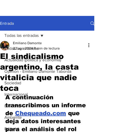
Entrada
Todas las entradas
Emiliano Damonte
Todas las entradas
22 ago 2024
4 min de lectura
El sindicalismo
Actualidad (política y economía)
argentino, la casta
Opinión - Emiliano Damonte Taborda
vitalicia que nadie
Sociedad
toca
Internacional
A continuación 
transcribimos un informe 
Bitácora
de 
Chequeado.com
 que 
Ambiente
deja datos interesantes 
para el análisis del rol 
Editorial