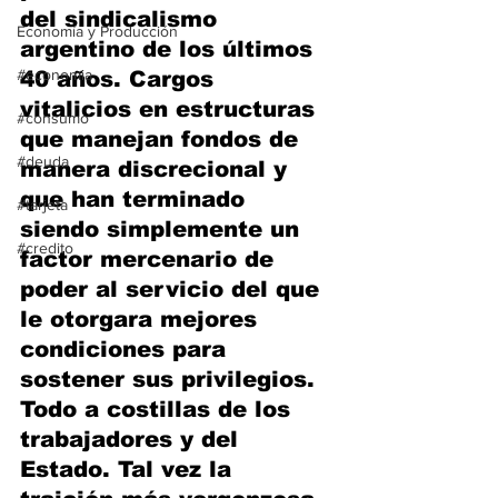
del sindicalismo 
Economía y Producción
argentino de los últimos 
#economia
40 años. Cargos 
vitalicios en estructuras 
#consumo
que manejan fondos de 
#deuda
manera discrecional y 
que han terminado 
#tarjeta
siendo simplemente un 
#credito
factor mercenario de 
poder al servicio del que 
le otorgara mejores 
condiciones para 
sostener sus privilegios. 
Todo a costillas de los 
trabajadores y del 
Estado. Tal vez la 