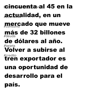
cincuenta al 45 en la 
Economía y Producción
actualidad, en un 
#economia
mercado que mueve 
#consumo
más de 32 billones 
#deuda
de dólares al año. 
#tarjeta
Volver a subirse al 
#credito
tren exportador es 
una oportunidad de 
desarrollo para el 
país.