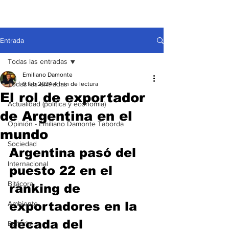
Entrada
Todas las entradas
Emiliano Damonte
Todas las entradas
9 feb 2024
4 min de lectura
El rol de exportador
Actualidad (política y economía)
de Argentina en el
Opinión - Emiliano Damonte Taborda
mundo
Sociedad
Argentina pasó del 
Internacional
puesto 22 en el 
Bitácora
ranking de 
Ambiente
exportadores en la 
década del 
Editorial