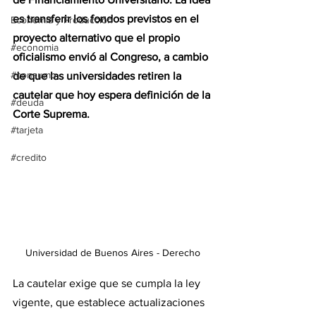
es transferir los fondos previstos en el 
Economía y Producción
proyecto alternativo que el propio 
#economia
oficialismo envió al Congreso, a cambio 
#consumo
de que las universidades retiren la 
cautelar que hoy espera definición de la 
#deuda
Corte Suprema.
#tarjeta
#credito
Universidad de Buenos Aires - Derecho
La cautelar exige que se cumpla la ley 
vigente, que establece actualizaciones 