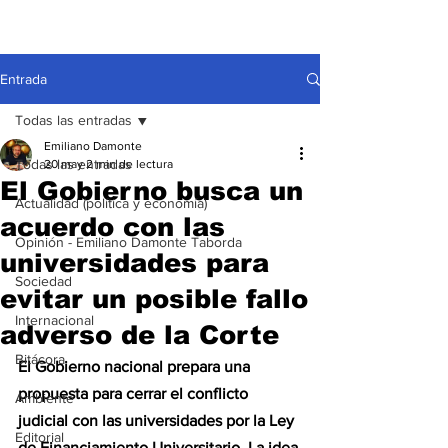
Entrada
Todas las entradas
Emiliano Damonte
Todas las entradas
20 may
2 min de lectura
El Gobierno busca un
Actualidad (política y economía)
acuerdo con las
Opinión - Emiliano Damonte Taborda
universidades para
Sociedad
evitar un posible fallo
Internacional
adverso de la Corte
Bitácora
El Gobierno nacional prepara una 
propuesta para cerrar el conflicto 
Ambiente
judicial con las universidades por la Ley 
Editorial
de Financiamiento Universitario. La idea 