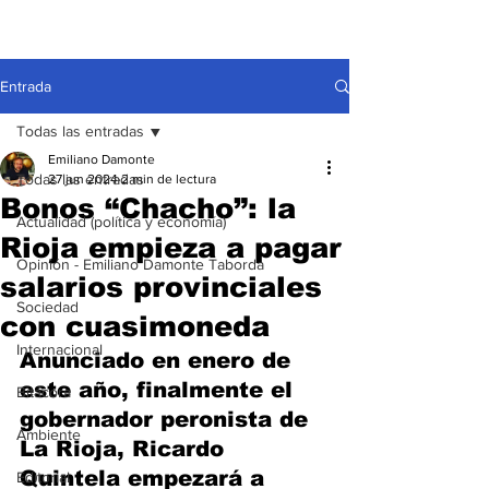
Entrada
Todas las entradas
Emiliano Damonte
Todas las entradas
27 jun 2024
2 min de lectura
Bonos “Chacho”: la
Actualidad (política y economía)
Rioja empieza a pagar
Opinión - Emiliano Damonte Taborda
salarios provinciales
Sociedad
con cuasimoneda
Internacional
Anunciado en enero de 
este año, finalmente el 
Bitácora
gobernador peronista de 
Ambiente
La Rioja, Ricardo 
Quintela empezará a 
Editorial