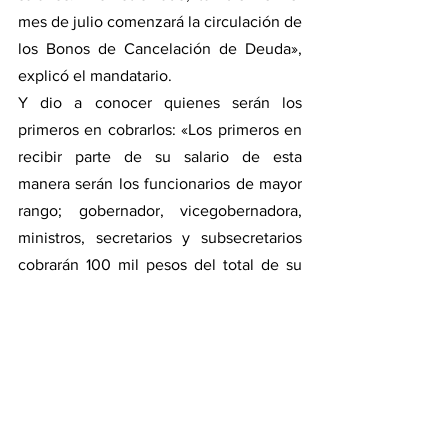
mes de julio comenzará la circulación de 
los Bonos de Cancelación de Deuda», 
explicó el mandatario.
Y dio a conocer quienes serán los 
primeros en cobrarlos: «Los primeros en 
recibir parte de su salario de esta 
manera serán los funcionarios de mayor 
rango; gobernador, vicegobernadora, 
ministros, secretarios y subsecretarios 
cobrarán 100 mil pesos del total de su 
salario con BOCADE, mientras que los 
directores generales percibirán 50 mil 
pesos».
«Asimismo solicito a la Función Judicial, 
a la Función Legislativa y miembros del 
Tribunal de Cuentas a implementar la 