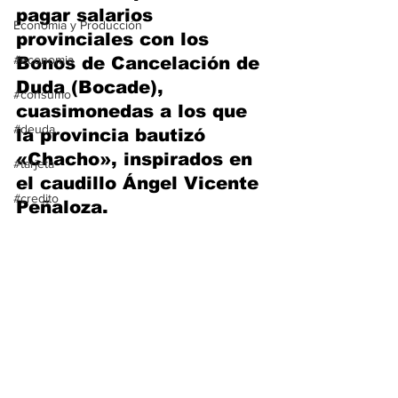
pagar salarios 
Economía y Producción
provinciales con los 
#economia
Bonos de Cancelación de 
Duda (Bocade), 
#consumo
cuasimonedas a los que 
#deuda
la provincia bautizó 
«Chacho», inspirados en 
#tarjeta
el caudillo Ángel Vicente 
#credito
Peñaloza.