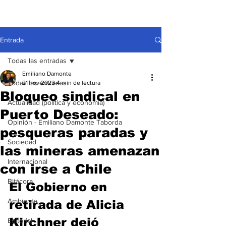
Entrada
Todas las entradas
Emiliano Damonte
Todas las entradas
21 nov 2023
4 min de lectura
Bloqueo sindical en
Actualidad (política y economía)
Puerto Deseado:
Opinión - Emiliano Damonte Taborda
pesqueras paradas y
Sociedad
las mineras amenazan
Internacional
con irse a Chile
Bitácora
El Gobierno en 
Ambiente
retirada de Alicia 
Kirchner dejó 
Editorial