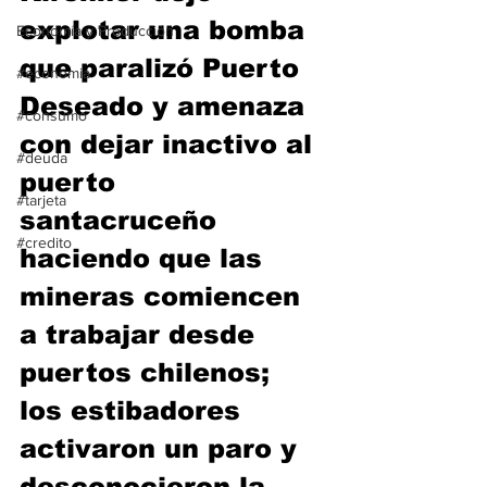
explotar una bomba 
Economía y Producción
que paralizó Puerto 
#economia
Deseado y amenaza 
#consumo
con dejar inactivo al 
#deuda
puerto 
#tarjeta
santacruceño 
#credito
haciendo que las 
mineras comiencen 
a trabajar desde 
puertos chilenos;  
los estibadores 
activaron un paro y 
desconocieron la 