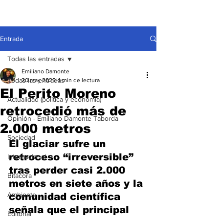
Entrada
Todas las entradas
Emiliano Damonte
Todas las entradas
20 may 2025
4 min de lectura
El Perito Moreno
Actualidad (política y economía)
retrocedió más de
Opinión - Emiliano Damonte Taborda
2.000 metros
Sociedad
El glaciar sufre un 
retroceso “irreversible” 
Internacional
tras perder casi 2.000 
Bitácora
metros en siete años y la 
Ambiente
comunidad científica 
señala que el principal 
Editorial