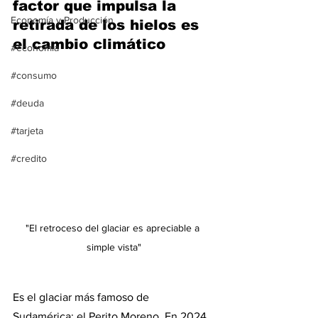
factor que impulsa la 
Economía y Producción
retirada de los hielos es 
el cambio climático
#economia
#consumo
#deuda
#tarjeta
#credito
"El retroceso del glaciar es apreciable a 
simple vista"
Es el glaciar más famoso de 
Sudamérica: el Perito Moreno. En 2024, 