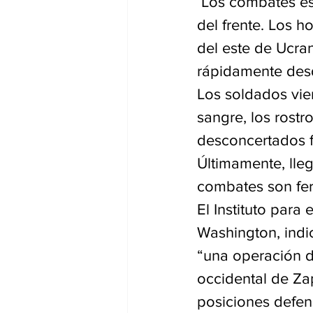
 Los combates están llenando los quirófanos ucranianos montados cerca 
del frente. Los h
del este de Ucran
rápidamente desde
Los soldados vi
sangre, los rostr
desconcertados f
Últimamente, lle
combates son fe
El Instituto para
Washington, indic
“una operación d
occidental de Za
posiciones defen