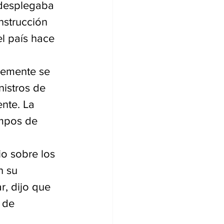
 desplegaba 
strucción 
l país hace 
lemente se 
nistros de 
nte. La 
mpos de 
o sobre los 
 su 
, dijo que 
 de 