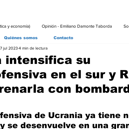
ítica y economía)
Opinión - Emiliano Damonte Taborda
So
Quiénes somos
Contacto
7 jul 2023
4 min de lectura
rial
Economía y Producción
#economia
#consumo
 intensifica su
fensiva en el sur y 
frenarla con bombar
fensiva de Ucrania ya tiene 
, y se desenvuelve en una gra