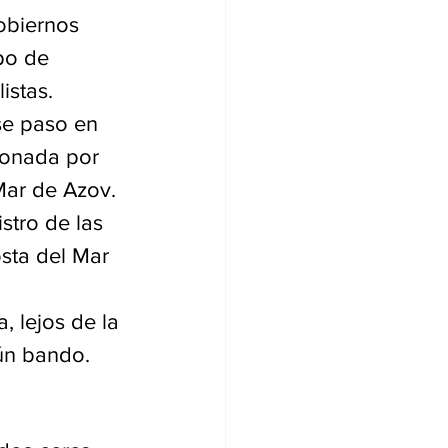
obiernos 
po de 
istas.
se paso en 
ionada por 
 Mar de Azov.
stro de las 
sta del Mar 
, lejos de la 
gún bando.