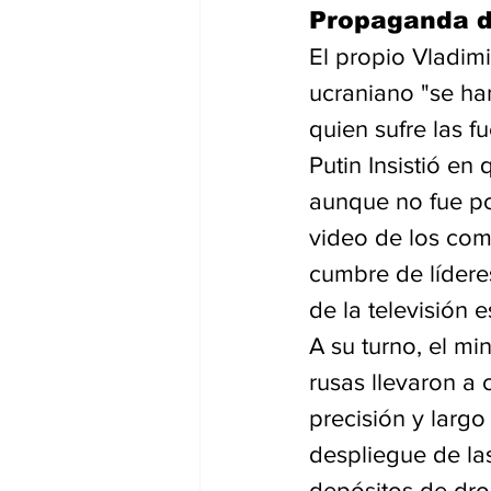
Propaganda d
El propio Vladimi
ucraniano "se han
quien sufre las f
Putin Insistió en
aunque no fue po
video de los com
cumbre de lídere
de la televisión e
A su turno, el mi
rusas llevaron a
precisión y larg
despliegue de la
depósitos de dro