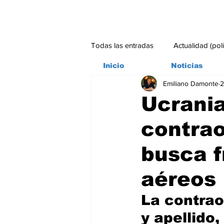
Todas las entradas
Actualidad (pol
Inicio
Noticias
Emiliano Damonte
2
Bitácora
Ambiente
Edito
Ucrania
contrao
#credito
busca 
aéreos
La contrao
y apellido