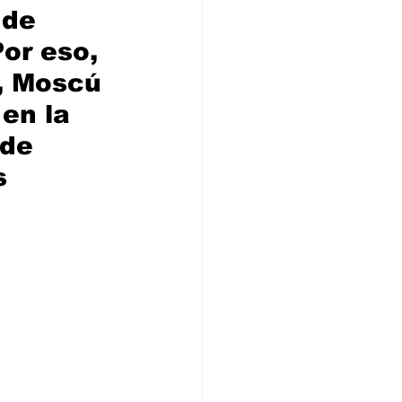
 de 
or eso, 
, Moscú 
en la 
de 
s 