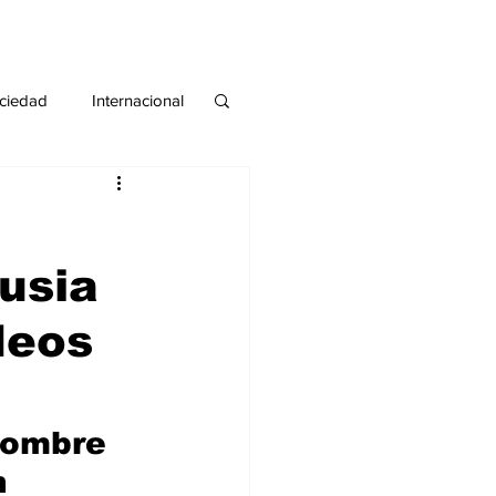
ciedad
Internacional
#deuda
#tarjeta
Rusia
deos
nombre 
n 