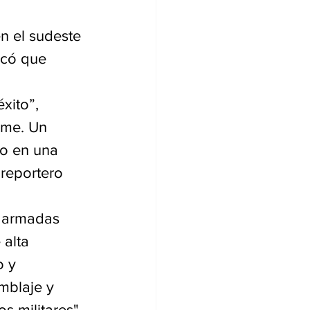
n el sudeste 
icó que 
xito”, 
rme. Un 
go en una 
reportero 
s armadas 
alta 
 y 
mblaje y 
s militares" 