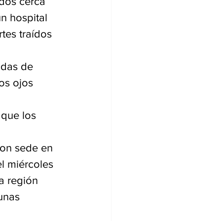
n hospital 
tes traídos 
das de 
os ojos 
que los 
con sede en 
l miércoles 
a región 
unas 