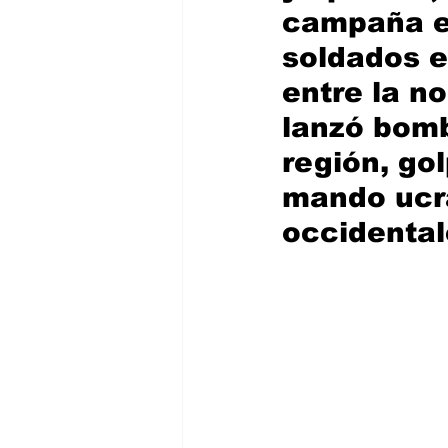
campaña en
soldados e
entre la n
lanzó bomb
región, go
mando ucr
occidental