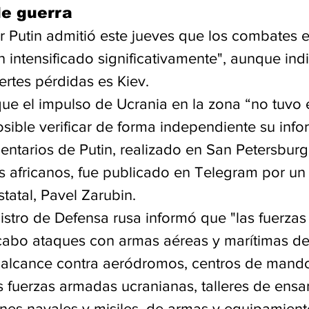
e guerra
r Putin admitió este jueves que los combates e
 intensificado significativamente", aunque ind
uertes pérdidas es Kiev.
 que el impulso de Ucrania en la zona “no tuvo é
sible verificar de forma independiente su info
entarios de Putin, realizado en San Petersbur
s africanos, fue publicado en Telegram por un 
statal, Pavel Zarubin.
nistro de Defensa rusa informó que "las fuerza
 cabo ataques con armas aéreas y marítimas de 
o alcance contra aeródromos, centros de mando
s fuerzas armadas ucranianas, talleres de ensa
nes navales y misiles, de armas y equipamiento