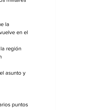
e la 
vuelve en el 
la región 
n 
el asunto y 
arios puntos 