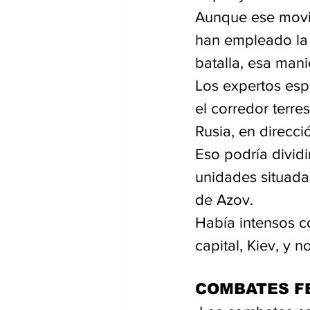
Aunque ese movim
han empleado la 
batalla, esa mani
Los expertos esp
el corredor terre
Rusia, en direcci
Eso podría dividir
unidades situadas
de Azov.
Había intensos co
capital, Kiev, y 
COMBATES F