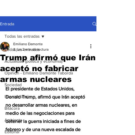
Entrada
Todas las entradas
Emiliano Damonte
Todas las entradas
3 jun
2 min de lectura
Trump afirmó que Irán
Actualidad (política y economía)
aceptó no fabricar
Opinión - Emiliano Damonte Taborda
armas nucleares
Sociedad
El presidente de Estados Unidos, 
Internacional
Donald Trump, afirmó que Irán aceptó 
no desarrollar armas nucleares, en 
Bitácora
medio de las negociaciones para 
Ambiente
detener la guerra iniciada a fines de 
febrero y de una nueva escalada de 
Editorial