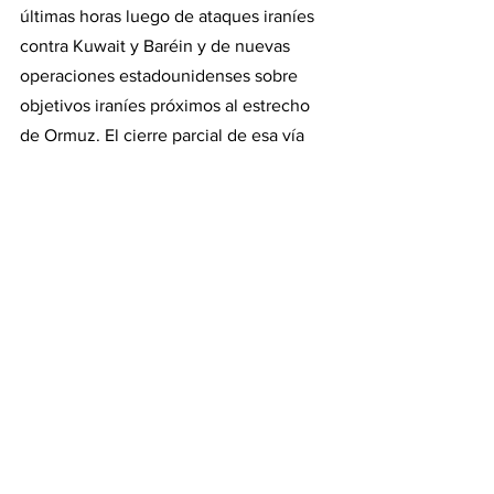
últimas horas luego de ataques iraníes 
contra Kuwait y Baréin y de nuevas 
operaciones estadounidenses sobre 
objetivos iraníes próximos al estrecho 
de Ormuz. El cierre parcial de esa vía 
estratégica para el comercio energético 
mundial mantiene elevada la presión 
internacional para alcanzar un acuerdo.
La afirmación de Trump sobre el 
compromiso nuclear iraní aparece así 
como un intento de mostrar avances 
diplomáticos en medio de un conflicto 
todavía abierto, con hostilidades 
activas, negociaciones estancadas y sin 
una ratificación pública de Teherán 
sobre los términos señalados por 
Washington.