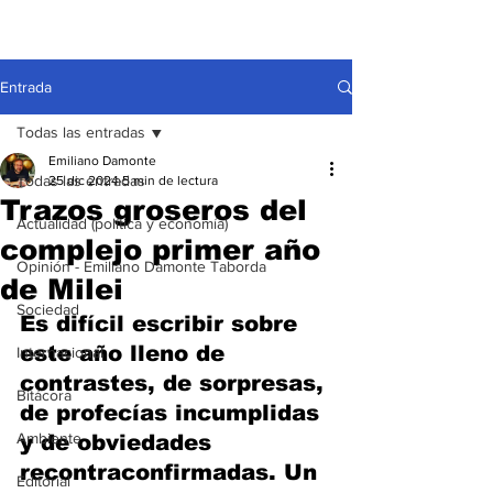
Entrada
Todas las entradas
Emiliano Damonte
Todas las entradas
25 dic 2024
5 min de lectura
Trazos groseros del
Actualidad (política y economía)
complejo primer año
Opinión - Emiliano Damonte Taborda
de Milei
Sociedad
Es difícil escribir sobre 
este año lleno de 
Internacional
contrastes, de sorpresas, 
Bitácora
de profecías incumplidas 
Ambiente
y de obviedades 
recontraconfirmadas. Un 
Editorial