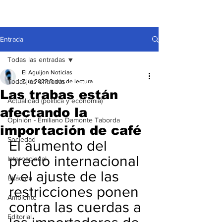
Entrada
Todas las entradas
El Aguijon Noticias
Todas las entradas
7 jul 2022
3 min de lectura
Las trabas están
Actualidad (política y economía)
afectando la
Opinión - Emiliano Damonte Taborda
importación de café
Sociedad
El aumento del 
precio internacional 
Internacional
y el ajuste de las 
Bitácora
restricciones ponen 
Ambiente
contra las cuerdas a 
Editorial