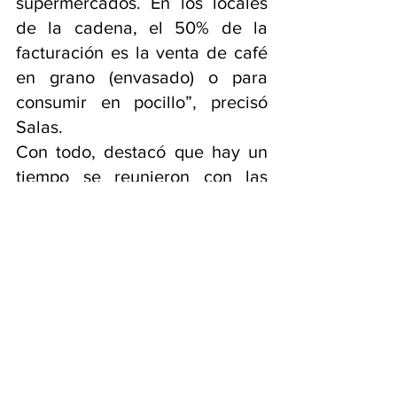
supermercados. En los locales 
de la cadena, el 50% de la 
facturación es la venta de café 
en grano (envasado) o para 
consumir en pocillo”, precisó 
Salas.
Con todo, destacó que hay un 
tiempo se reunieron con las 
autoridades del Banco Central 
para destrabar las 
importaciones pero que, a las 
pocas semanas, las nuevas 
medidas —más restrictivas— los 
volvieron a poner en la misma 
situación. “Nos achicaron más 
el cupo”, resumió el directivo. 