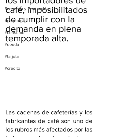
los importadores de 
café, imposibilitados 
Economía y Producción
de cumplir con la 
#economia
demanda en plena 
#consumo
temporada alta.
#deuda
#tarjeta
#credito
Las cadenas de cafeterías y los 
fabricantes de café son uno de 
los rubros más afectados por las 