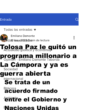
Entrada
Todas las entradas
Emiliano Damonte
Todas las entradas
13 may 2023
3 min de lectura
Tolosa Paz le quitó un
Actualidad (política y economía)
programa millonario a
Opinión - Emiliano Damonte Taborda
La Cámpora y ya es
Sociedad
guerra abierta
Internacional
Se trata de un 
Bitácora
acuerdo firmado 
Ambiente
entre el Gobierno y 
Naciones Unidas 
Editorial