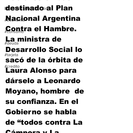
destinado al Plan 
Economía y Producción
Nacional Argentina 
#economia
Contra el Hambre. 
#consumo
La ministra de 
#deuda
Desarrollo Social lo 
#tarjeta
sacó de la órbita de 
#credito
Laura Alonso para 
dárselo a Leonardo 
Moyano, hombre  de 
su confianza. En el 
Gobierno se habla 
de “todos contra La 
Cámpora y La 