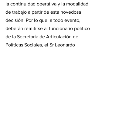
la continuidad operativa y la modalidad 
de trabajo a partir de esta novedosa 
decisión. Por lo que, a todo evento, 
deberán remitirse al funcionario político 
de la Secretaría de Articulación de 
Políticas Sociales, el Sr Leonardo 
Moyano. Agradecemos a los y las 
trabajadores/as y a las organizaciones 
de la comunidad por estos años de 
trabajo conjunto”.
Hace unos años el 
plan fue “borrar 
todo”. 
Estos movimientos de presupuesto solo 
confirman la percepción de Gobierno 