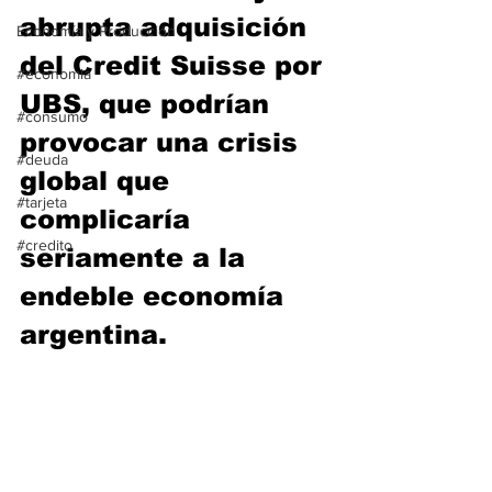
abrupta adquisición 
Economía y Producción
del Credit Suisse por 
#economia
UBS, que podrían 
#consumo
provocar una crisis 
#deuda
global que 
#tarjeta
complicaría 
#credito
seriamente a la 
endeble economía 
argentina.