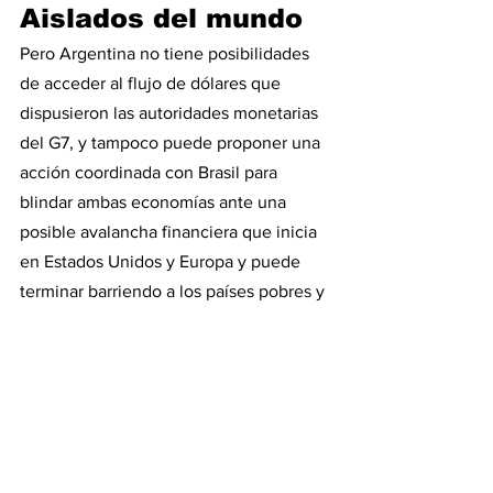
Aislados del mundo
Pero Argentina no tiene posibilidades 
de acceder al flujo de dólares que 
dispusieron las autoridades monetarias 
del G7, y tampoco puede proponer una 
acción coordinada con Brasil para 
blindar ambas economías ante una 
posible avalancha financiera que inicia 
en Estados Unidos y Europa y puede 
terminar barriendo a los países pobres y 
de medianos ingresos.
En este contexto, el Banco Central 
necesita que el Fondo Monetario 
Internacional (FMI) apruebe el 
desembolso de 5.400 millones de 