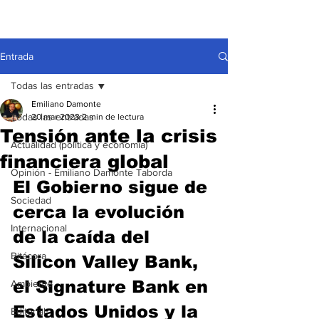
Entrada
Todas las entradas
Emiliano Damonte
Todas las entradas
20 mar 2023
2 min de lectura
Tensión ante la crisis
Actualidad (política y economía)
financiera global
Opinión - Emiliano Damonte Taborda
El Gobierno sigue de 
Sociedad
cerca la evolución 
Internacional
de la caída del 
Bitácora
Silicon Valley Bank, 
el Signature Bank en 
Ambiente
Estados Unidos y la 
Editorial