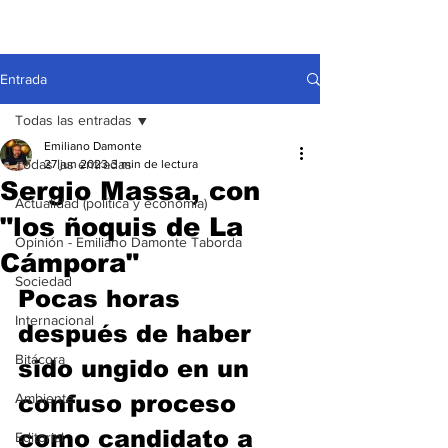
Entrada
Todas las entradas
Emiliano Damonte
Todas las entradas
27 jun 2023
3 min de lectura
Sergio Massa, con
Actualidad (política y economía)
"los ñoquis de La
Opinión - Emiliano Damonte Taborda
Cámpora"
Sociedad
Pocas horas 
Internacional
después de haber 
Bitácora
sido ungido en un 
Ambiente
confuso proceso 
como candidato a 
Editorial