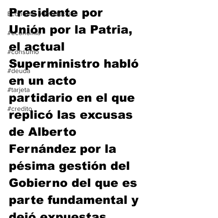
Presidente por 
Economía y Producción
Unión por la Patria, 
#economia
el actual 
#consumo
Superministro habló 
#deuda
en un acto 
#tarjeta
partidario en el que 
#credito
replicó las excusas 
de Alberto 
Fernández por la 
pésima gestión del 
Gobierno del que es 
parte fundamental y 
dejó expuestas 