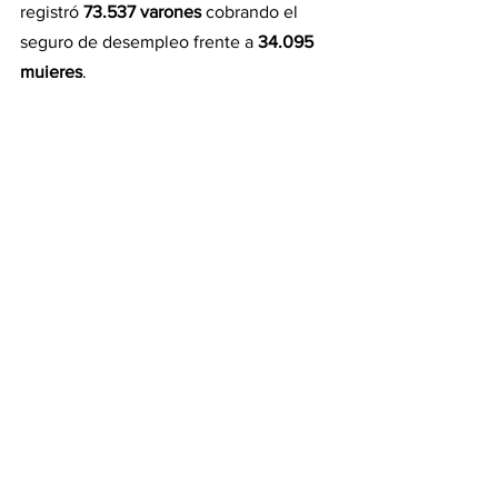
registró 
73.537 varones
 cobrando el 
seguro de desempleo frente a 
34.095 
mujeres
.
En junio de 2026, la prestación mensual 
va aproximadamente de 
$181.500 a 
$363.000
, según el historial laboral y 
los aportes realizados por cada 
trabajador antes de perder el empleo.
Actualidad (política y economía)
Ver todo
Entradas recientes