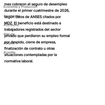
mes cobraron el seguro de desempleo 
Economía y Producción
durante el primer cuatrimestre de 2026, 
#economia
según datos de ANSES citados por 
MDZ. El beneficio está destinado a 
#consumo
trabajadores registrados del sector 
#deuda
privado que perdieron su empleo formal 
por despido, cierre de empresa, 
#tarjeta
finalización de contrato u otras 
#credito
situaciones contempladas por la 
normativa laboral.