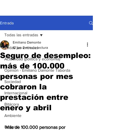
Entrada
Todas las entradas
Emiliano Damonte
Todas las entradas
12 jun
2 min de lectura
Seguro de desempleo:
Actualidad (política y economía)
más de 100.000
Opinión - Emiliano Damonte Taborda
personas por mes
Sociedad
cobraron la
Internacional
prestación entre
Bitácora
enero y abril
Ambiente
Editorial
Más de 100.000 personas por 