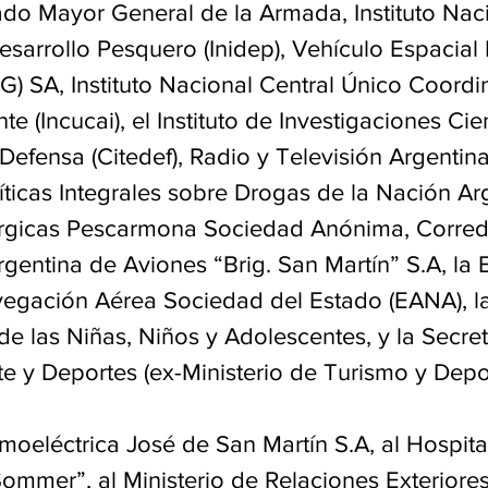
tado Mayor General de la Armada, Instituto Nac
esarrollo Pesquero (Inidep), Vehículo Espacial
) SA, Instituto Nacional Central Único Coordi
e (Incucai), el Instituto de Investigaciones Cien
Defensa (Citedef), Radio y Televisión Argentina 
íticas Integrales sobre Drogas de la Nación Arg
úrgicas Pescarmona Sociedad Anónima, Corred
Argentina de Aviones “Brig. San Martín” S.A, la
egación Aérea Sociedad del Estado (EANA), la
e las Niñas, Niños y Adolescentes, y la Secret
e y Deportes (ex-Ministerio de Turismo y Depor
moeléctrica José de San Martín S.A, al Hospita
mmer”, al Ministerio de Relaciones Exteriores,