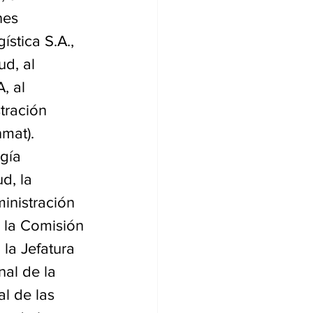
nes 
stica S.A., 
d, al 
, al 
tración 
mat).
gía 
d, la 
inistración 
 la Comisión 
la Jefatura 
al de la 
l de las 