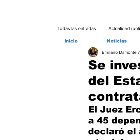
Todas las entradas
Actualidad (pol
Inicio
Noticias
Emiliano Damonte
7
Bitácora
Ambiente
Edito
Se inve
del Est
#credito
contra
El Juez Er
a 45 depen
declaró el