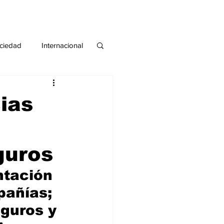
ciedad
Internacional
#deuda
#tarjeta
ias
guros
ntación 
pañías; 
guros y 