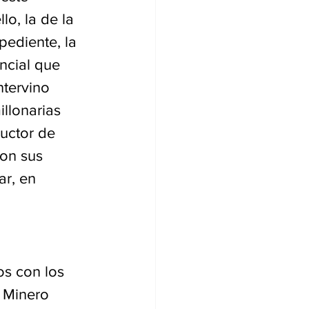
o, la de la 
pediente, la 
ncial que 
ntervino 
llonarias 
uctor de 
con sus 
r, en 
os con los 
 Minero 