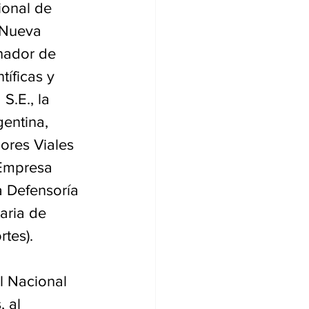
ional de 
 Nueva 
nador de 
tíficas y 
S.E., la 
entina, 
ores Viales 
 Empresa 
 Defensoría 
aria de 
tes).
l Nacional 
 al 