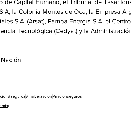
rio de Capital Humano, el Tribunal de Tasacione
 S.A, la Colonia Montes de Oca, la Empresa Ar
tales S.A. (Arsat), Pampa Energía S.A, el Centro
tencia Tecnológica (Cedyat) y la Administració
a Nación
cion
#seguros
#malversacion
#nacionseguros
omía)