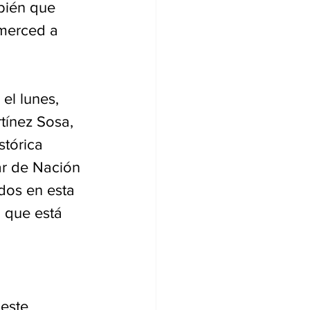
bién que 
merced a 
el lunes, 
tínez Sosa, 
tórica 
ar de Nación 
dos en esta 
 que está 
este 