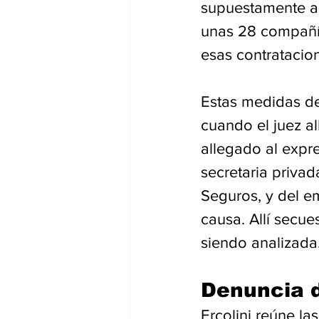
supuestamente al
unas 28 compañía
esas contratacio
Estas medidas de
cuando el juez al
allegado al expr
secretaria privad
Seguros, y del e
causa. Allí secu
siendo analizada
Denuncia d
Ercolini reúne la