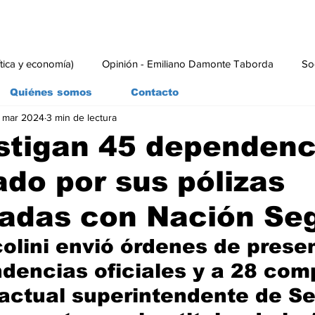
ítica y economía)
Opinión - Emiliano Damonte Taborda
So
Quiénes somos
Contacto
 mar 2024
3 min de lectura
rial
Economía y Producción
#economia
#consumo
stigan 45 dependenc
ado por sus pólizas
tadas con Nación Se
colini envió órdenes de prese
dencias oficiales y a 28 com
 actual superintendente de Se