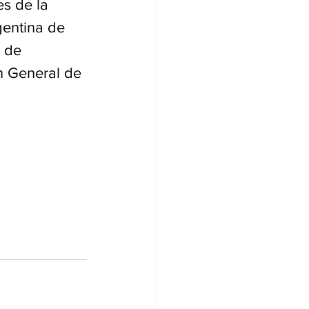
s de la 
gentina de 
 de 
n General de 