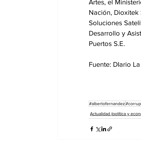
Artes, el Ministe
Nación, Dioxitek
Soluciones Sateli
Desarrollo y Asis
Puertos S.E.
Fuente: DIario L
#albertofernandez
#corrup
Actualidad (política y econ