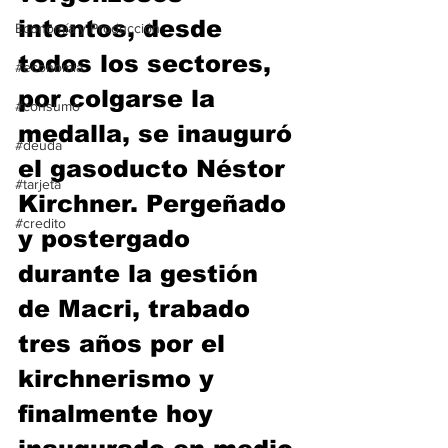
intentos, desde 
Economía y Producción
todos los sectores, 
#economia
por colgarse la 
#consumo
medalla, se inauguró 
#deuda
el gasoducto Néstor 
#tarjeta
Kirchner. Pergeñado 
#credito
y postergado 
durante la gestión 
de Macri, trabado 
tres años por el 
kirchnerismo y 
finalmente hoy 