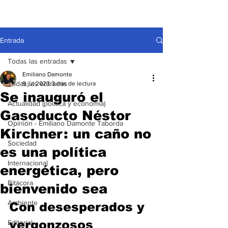
Entrada
Todas las entradas
Emiliano Damonte
Todas las entradas
9 jul 2023
3 min de lectura
Se inauguró el
Actualidad (política y economía)
Gasoducto Néstor
Opinión - Emiliano Damonte Taborda
Kirchner: un caño no
Sociedad
es una política
Internacional
energética, pero
Bitácora
bienvenido sea
Ambiente
Con desesperados y 
vergonzosos 
Editorial