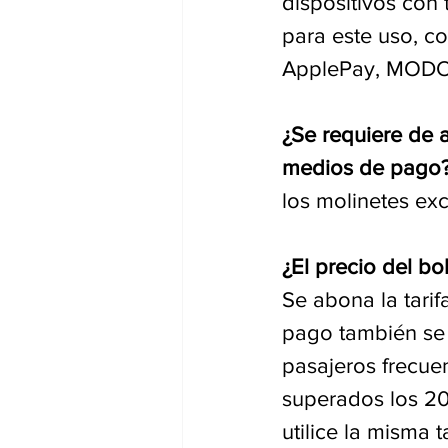
dispositivos con
para este uso, co
ApplePay, MODO, 
¿Se requiere de a
medios de pago
los molinetes ex
¿El precio del bo
Se abona la tari
pago también se 
pasajeros frecue
superados los 20
utilice la misma 