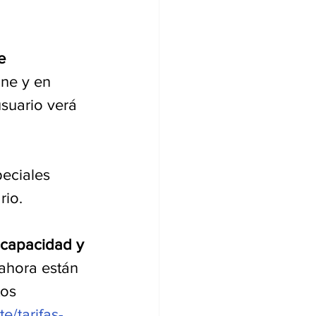
e 
ne y en 
suario verá 
peciales 
rio.
scapacidad y 
ahora están 
os 
e/tarifas-