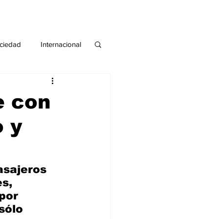
ciedad
Internacional
#deuda
#tarjeta
e con
o y
asajeros 
s, 
por 
sólo 