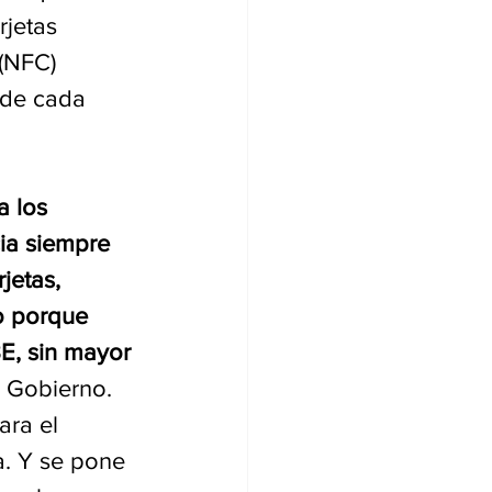
rjetas 
(NFC) 
 de cada 
 los 
ia siempre 
jetas, 
o porque 
E, sin mayor 
e Gobierno. 
ara el 
a. Y se pone 