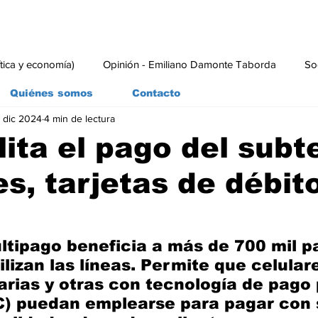
ítica y economía)
Opinión - Emiliano Damonte Taborda
So
Quiénes somos
Contacto
 dic 2024
4 min de lectura
rial
Economía y Producción
#economia
#consumo
lita el pago del subt
es, tarjetas de débit
ltipago beneficia a más de 700 mil p
ilizan las líneas. Permite que celulare
arias y otras con tecnología de pago 
C) puedan emplearse para pagar con 