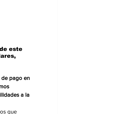
de este 
ares, 
a de pago en 
amos 
lidades a la 
ios que 