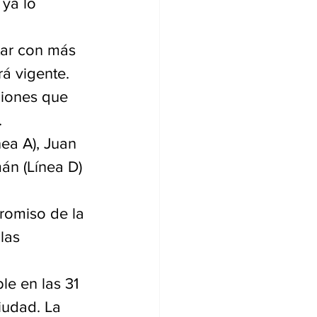
ya lo 
tar con más 
á vigente. 
ciones que 
.
ea A), Juan 
án (Línea D) 
romiso de la 
las 
le en las 31 
iudad. La 