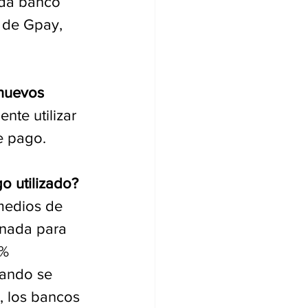
ada banco 
 de Gpay, 
 nuevos 
nte utilizar 
e pago. 
o utilizado?
medios de 
onada para 
% 
uando se 
s, los bancos 