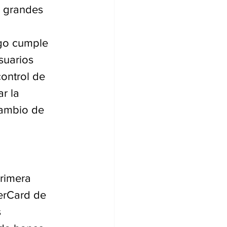
s grandes 
ngo cumple 
suarios 
ontrol de 
r la 
cambio de 
rimera 
terCard de 
 