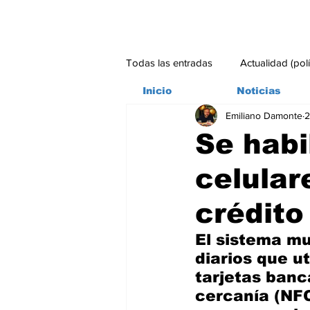
Todas las entradas
Actualidad (pol
Inicio
Noticias
Emiliano Damonte
2
Bitácora
Ambiente
Edito
Se habi
celular
#credito
crédito
El sistema mu
diarios que ut
tarjetas banc
cercanía (NF