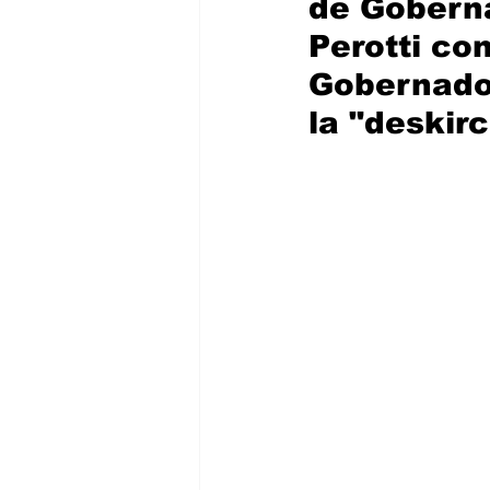
de Gobern
Perotti co
Gobernador
la "deskir