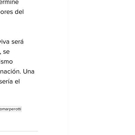
ermine 
ores del 
iva será 
 se 
nismo 
rnación. Una 
ería el 
.
omarperotti