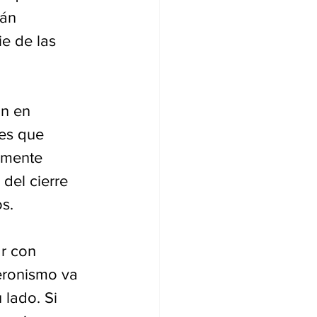
án 
e de las 
n en 
es que 
lmente 
del cierre 
s.
r con 
peronismo va 
lado. Si 