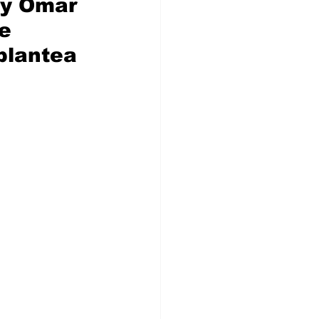
y Omar 
e 
plantea 