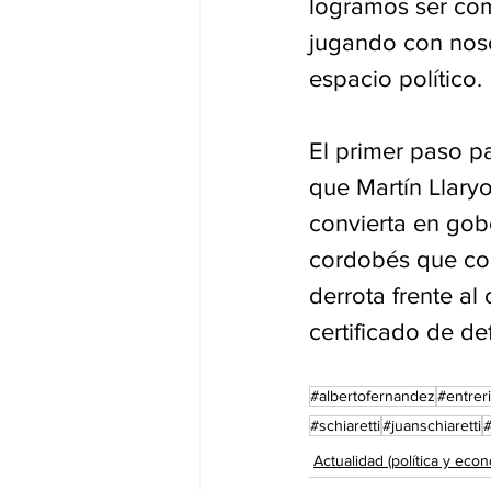
logramos ser com
jugando con noso
espacio político.
El primer paso pa
que Martín Llaryo
convierta en gobe
cordobés que con
derrota frente al
certificado de de
#albertofernandez
#entrer
#schiaretti
#juanschiaretti
Actualidad (política y econ