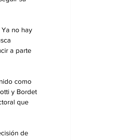
. Ya no hay 
usca 
cir a parte 
enido como 
tti y Bordet 
ctoral que 
cisión de 