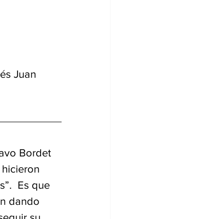
bés Juan 
tavo Bordet 
 hicieron 
s”.  Es que 
en dando 
seguir su 