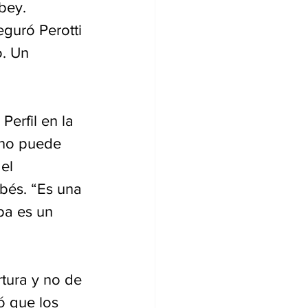
bey. 
guró Perotti 
. Un 
erfil en la 
 no puede 
el 
obés. “Es una 
ba es un 
tura y no de 
ó que los 