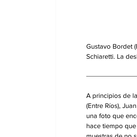
Gustavo Bordet (E
Schiaretti. La de
A principios de 
(Entre Ríos), Jua
una foto que ence
hace tiempo que 
muestras de no se