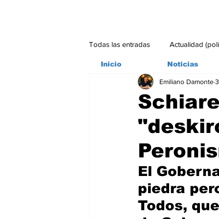
Todas las entradas
Actualidad (pol
Inicio
Noticias
Emiliano Damonte
3
Bitácora
Ambiente
Edito
Schiaret
"deskir
#credito
Peroni
El Goberna
piedra per
Todos, que