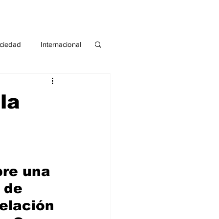
ciedad
Internacional
#deuda
#tarjeta
 la
re una 
 de 
elación 