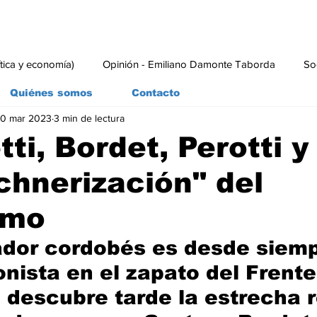
ítica y economía)
Opinión - Emiliano Damonte Taborda
So
Quiénes somos
Contacto
0 mar 2023
3 min de lectura
rial
Economía y Producción
#economia
#consumo
ti, Bordet, Perotti y
chnerización" del
smo
dor cordobés es desde siemp
onista en el zapato del Frente
 descubre tarde la estrecha r