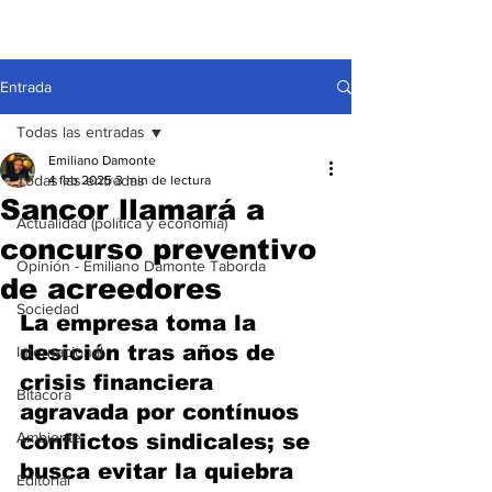
Entrada
Todas las entradas
Emiliano Damonte
Todas las entradas
4 feb 2025
3 min de lectura
Sancor llamará a
Actualidad (política y economía)
concurso preventivo
Opinión - Emiliano Damonte Taborda
de acreedores
Sociedad
La empresa toma la 
desición tras años de 
Internacional
crisis financiera 
Bitácora
agravada por contínuos 
Ambiente
conflictos sindicales; se 
busca evitar la quiebra
Editorial