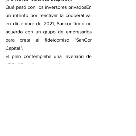
Qué pasó con los inversores privadosEn 
un intento por reactivar la cooperativa, 
en diciembre de 2021, Sancor firmó un 
acuerdo con un grupo de empresarios 
para crear el fideicomiso “SanCor 
Capital”.
El plan contemplaba una inversión de 
USD 60 millones para incrementar el 
procesamiento de leche, que en ese 
momento era de 650.000 litros diarios, 
mientras contaba con una capacidad 
instalada de 1,5 millones de litros.
Sin embargo, a lo largo de 2022, el 
fideicomiso enfrentó dificultades para 
obtener el financiamiento necesario. 
Según Fernando “Chino” Navarro, 