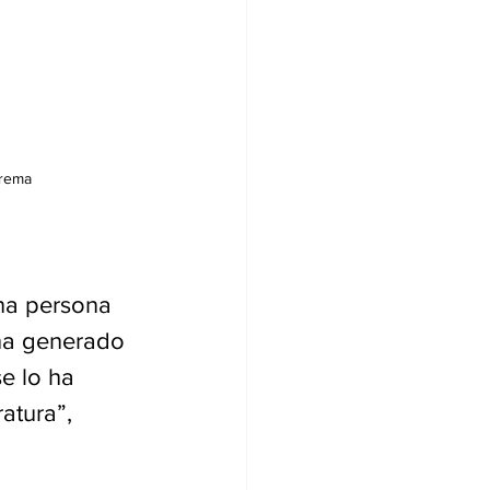
prema
una persona 
ha generado 
e lo ha 
atura”, 