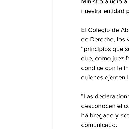
Ministro aludió 
nuestra entidad 
El Colegio de Ab
de Derecho, los v
“principios que 
que, como juez f
condice con la i
quienes ejercen l
"Las declaracion
desconocen el co
ha bregado y act
comunicado.