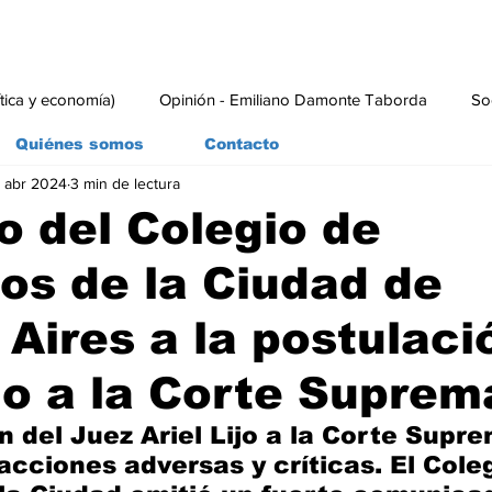
ítica y economía)
Opinión - Emiliano Damonte Taborda
So
Quiénes somos
Contacto
 abr 2024
3 min de lectura
rial
Economía y Producción
#economia
#consumo
 del Colegio de
s de la Ciudad de
Aires a la postulaci
ijo a la Corte Suprem
n del Juez Ariel Lijo a la Corte Supre
cciones adversas y críticas. El Coleg