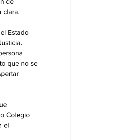
n de 
 clara.
el Estado 
usticia. 
persona 
to que no se 
pertar 
ue 
o Colegio 
 el 