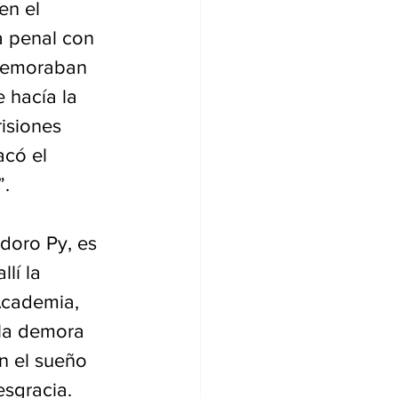
en el 
a penal con 
 demoraban 
 hacía la 
isiones 
có el 
”.
doro Py, es 
lí la 
Academia, 
 la demora 
en el sueño 
sgracia. 