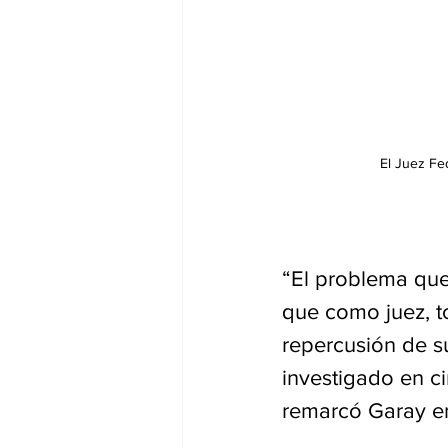
El Juez Fed
“El problema que 
que como juez, t
repercusión de su
investigado en c
remarcó Garay en