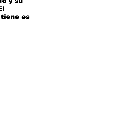
o y su 
l 
tiene es 