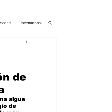
ciedad
Internacional
#deuda
#tarjeta
ón de
a
ma sigue 
io de 