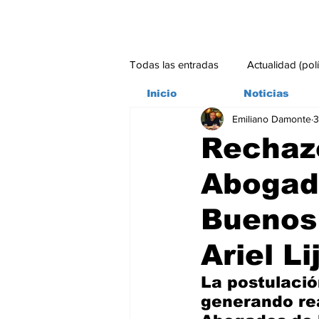
Todas las entradas
Actualidad (pol
Inicio
Noticias
Emiliano Damonte
3
Bitácora
Ambiente
Edito
Rechazo
Abogado
#credito
Buenos 
Ariel L
La postulació
generando rea