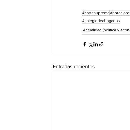
#cortesuprema
#horacioros
#colegiodeabogados
Actualidad (política y econ
Entradas recientes