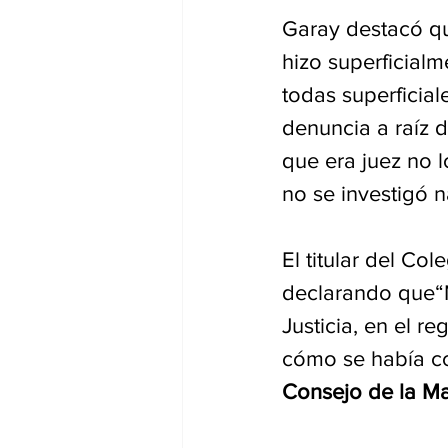
Garay destacó qu
hizo superficialm
todas superficia
denuncia a raíz d
que era juez no l
no se investigó n
El titular del Co
declarando que“N
Justicia, en el r
cómo se había co
Consejo de la Ma