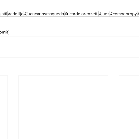
atti
#ariellijo
#juancarlosmaqueda
#ricardolorenzetti
#juez
#comodoropy
omía)