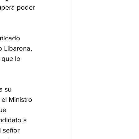
upera poder 
nicado 
o Libarona, 
 que lo 
a su 
el Ministro 
ue 
ndidato a 
l señor 