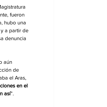
agistratura 
nte, fueron 
o, hubo una 
y a partir de 
sa denuncia 
o aún 
cción de 
aba el Aras, 
ciones en el 
n así
”.