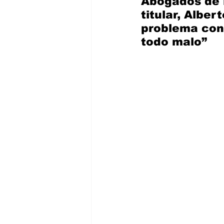
Abogados de l
titular, Alber
problema con 
todo malo”