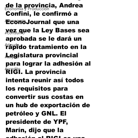
de la provincia, Andrea 
Economía y Producción
Confini, le confirmó a 
#economia
EconoJournal que una 
vez que la Ley Bases sea 
#consumo
aprobada se le dará un 
#deuda
rápido tratamiento en la 
Legislatura provincial 
#tarjeta
para lograr la adhesión al 
#credito
RIGI. La provincia 
intenta reunir así todos 
los requisitos para 
convertir sus costas en 
un hub de exportación de 
petróleo y GNL. El 
presidente de YPF, 
Marín, dijo que la 