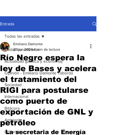
Entrada
Todas las entradas
Emiliano Damonte
Todas las entradas
25 jun 2024
4 min de lectura
Río Negro espera la
Actualidad (política y economía)
ley de Bases y acelera
Opinión - Emiliano Damonte Taborda
el tratamiento del
Sociedad
RIGI para postularse
Internacional
como puerto de
Bitácora
exportación de GNL y
Ambiente
petróleo
La secretaria de Energía 
Editorial