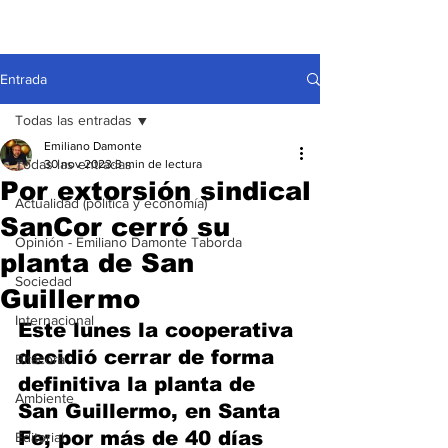
Entrada
Todas las entradas
Emiliano Damonte
Todas las entradas
30 nov 2023
3 min de lectura
Por extorsión sindical
Actualidad (política y economía)
SanCor cerró su
Opinión - Emiliano Damonte Taborda
planta de San
Sociedad
Guillermo
Internacional
Este lunes la cooperativa 
decidió cerrar de forma 
Bitácora
definitiva la planta de 
Ambiente
San Guillermo, en Santa 
Fe; por más de 40 días 
Editorial