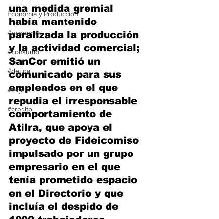
una medida gremial 
Economía y Producción
había mantenido 
#economia
paralizada la producción 
y la actividad comercial; 
#consumo
SanCor emitió un 
#deuda
comunicado para sus 
empleados en el que 
#tarjeta
repudia el irresponsable 
#credito
comportamiento de 
Atilra, que apoya el 
proyecto de Fideicomiso 
impulsado por un grupo 
empresario en el que 
tenía prometido espacio 
en el Directorio y que 
incluía el despido de 