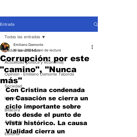
Entrada
Todas las entradas
Emiliano Damonte
Todas las entradas
14 nov 2024
6 min de lectura
Corrupción: por este
Actualidad (política y economía)
"camino", "Nunca
Opinión - Emiliano Damonte Taborda
más"
Sociedad
Con Cristina condenada 
en Casación se cierra un 
Internacional
ciclo importante sobre 
Bitácora
todo desde el punto de 
Ambiente
vista histórico. La causa 
Vialidad cierra un 
Editorial