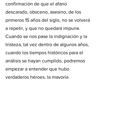
confirmación de que el afano 
descarado, obsceno, asesino, de los 
primeros 15 años del siglo, no se volverá 
a repetir, y que no quedará impune. 
Cuando se nos pase la indignación y la 
tristeza, tal vez dentro de algunos años, 
cuando los tiempos históricos para el 
análisis se hayan cumplido, podremos 
empezar a entender que hubo 
verdaderos héroes, la mayoría 
anónimos, que le pusieron el freno a 
esa maquinaria de corrupción 
descarada y que fuimos testigos de un 
momento importante de nuestra 
Historia. 