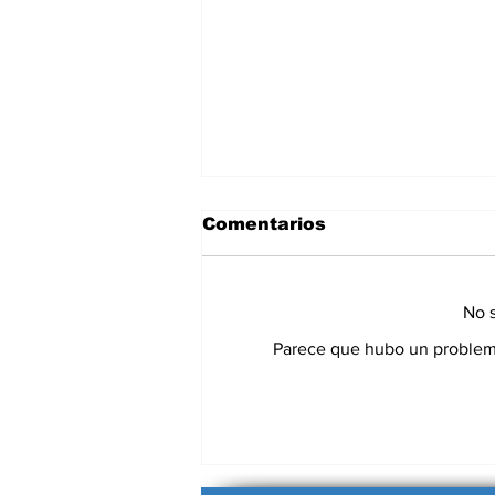
Comentarios
No s
Parece que hubo un problema 
La renuncia de Petersen
mete ruido en una AFA
que maneja cada día
más frentes