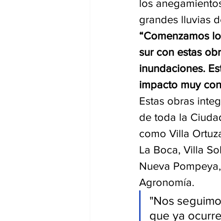
los anegamientos
grandes lluvias d
“Comenzamos los t
sur con estas obr
inundaciones. Est
impacto muy conc
Estas obras integ
de toda la Ciudad
como Villa Ortuzar
La Boca, Villa So
Nueva Pompeya, 
Agronomía.
"Nos seguimo
que ya ocurre