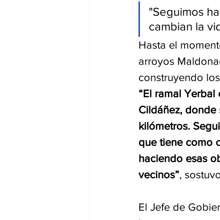
"Seguimos hac
cambian la vid
Hasta el momento
arroyos Maldonad
construyendo los
“El ramal Yerbal 
Cildáñez, donde 
kilómetros. Segu
que tiene como o
haciendo esas ob
vecinos”
, sostuvo
El Jefe de Gobier