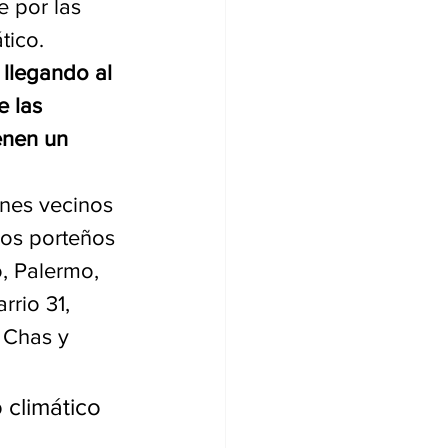
 por las 
tico. 
 llegando al 
e las 
enen un 
ones vecinos 
ios porteños 
o, Palermo, 
rrio 31, 
 Chas y 
climático 