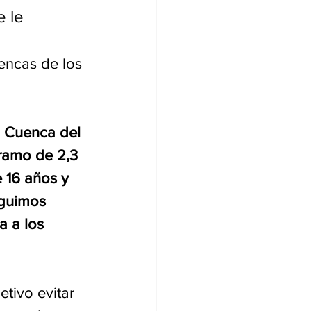
 le 
encas de los 
 
a Cuenca del 
ramo de 2,3 
 16 años y 
eguimos 
 a los 
tivo evitar 