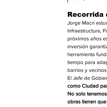
Recorrida 
Jorge Macri estu
Infraestructura, 
próximos años es
inversión garanti
herramienta funda
tiempo para adap
barrios y vecino
El Jefe de Gobier
como Ciudad para
No solo tenemos q
obras tienen que 