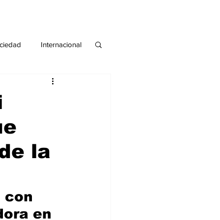
ciedad
Internacional
#deuda
#tarjeta
i
ue
de la
 con 
dora en 