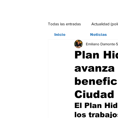
Todas las entradas
Actualidad (pol
Inicio
Noticias
Emiliano Damonte
5
Bitácora
Ambiente
Edito
Plan Hi
avanza 
#credito
benefic
Ciudad
El Plan Hi
los trabaj