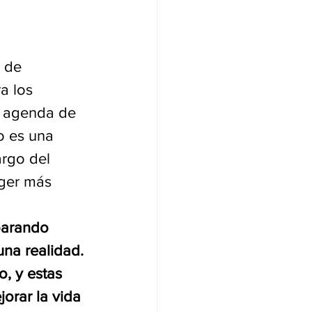
 de 
a los 
a agenda de 
o es una 
argo del 
eger más 
arando 
na realidad. 
, y estas 
orar la vida 