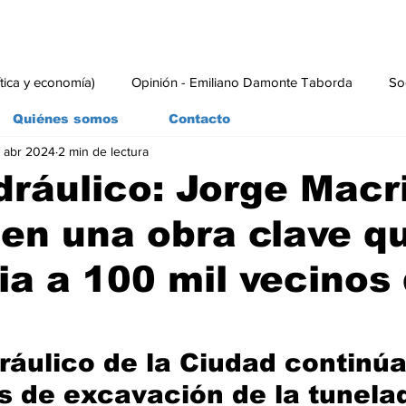
ítica y economía)
Opinión - Emiliano Damonte Taborda
So
Quiénes somos
Contacto
 abr 2024
2 min de lectura
rial
Economía y Producción
#economia
#consumo
dráulico: Jorge Macr
en una obra clave q
ia a 100 mil vecinos 
dráulico de la Ciudad continúa
os de excavación de la tunela