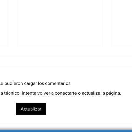
e pudieron cargar los comentarios
técnico. Intenta volver a conectarte o actualiza la página.
Milei ya piensa en la
Age
Actualizar
reelección y asegura
esc
tener decidido su
ent
compañero de fórmula
ata
infr