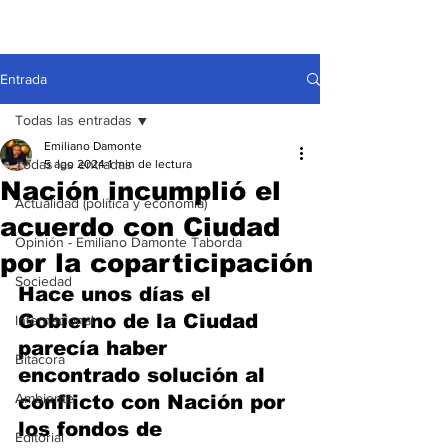
Entrada
Todas las entradas
Emiliano Damonte
Todas las entradas
5 ago 2024
1 min de lectura
Nación incumplió el
Actualidad (política y economía)
acuerdo con Ciudad
Opinión - Emiliano Damonte Taborda
por la coparticipación
Sociedad
Hace unos días el 
Gobierno de la Ciudad 
Internacional
parecía haber 
Bitácora
encontrado solución al 
Ambiente
conflicto con Nación por 
los fondos de 
Editorial