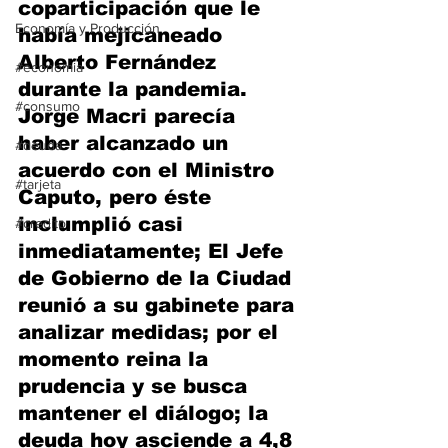
coparticipación que le 
Economía y Producción
había mejicaneado 
Alberto Fernández 
#economia
durante la pandemia. 
#consumo
Jorge Macri parecía 
haber alcanzado un 
#deuda
acuerdo con el Ministro 
#tarjeta
Caputo, pero éste 
inclumplió casi 
#credito
inmediatamente; El Jefe 
de Gobierno de la Ciudad 
reunió a su gabinete para 
analizar medidas; por el 
momento reina la 
prudencia y se busca 
mantener el diálogo; la 
deuda hoy asciende a 4,8 