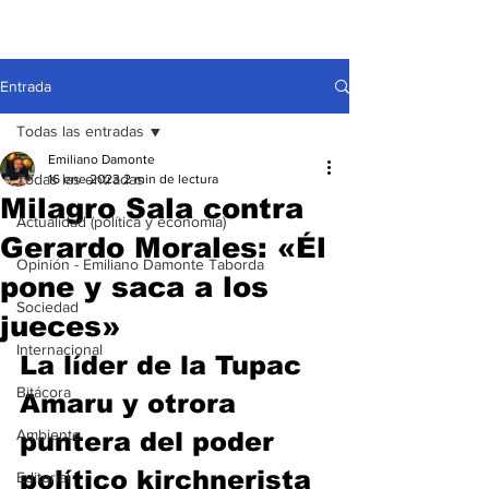
Entrada
Todas las entradas
Emiliano Damonte
Todas las entradas
16 ene 2023
2 min de lectura
Milagro Sala contra
Actualidad (política y economía)
Gerardo Morales: «Él
Opinión - Emiliano Damonte Taborda
pone y saca a los
Sociedad
jueces»
Internacional
La líder de la Tupac 
Bitácora
Amaru y otrora 
Ambiente
puntera del poder 
político kirchnerista 
Editorial