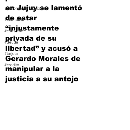
en Jujuy se lamentó 
Economía y Producción
de estar 
#economia
“injustamente 
#consumo
privada de su 
#deuda
libertad” y acusó a 
#tarjeta
Gerardo Morales de 
#credito
manipular a la 
justicia a su antojo