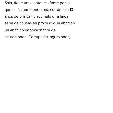
Sala, tiene una sentencia firme por la 
que está cumpliendo una condena a 13 
años de prisión, y acumula una larga 
serie de causas en proceso que abarcan 
un abanico impresionante de 
acusaciones. Corrupción, agresiones, 
extorsión, lesiones graves, privación 
ilegítima de la libertad, son solo algunas 
de ellas. 
#albertofernandez
#cortesuprema
#justicia
#gerardomorales
#condenada
#jujuy
#ucr
#milagrosala
Actualidad (política y economía)