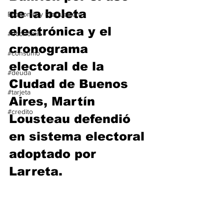
de la boleta 
Economía y Producción
electrónica y el 
#economia
cronograma 
#consumo
electoral de la 
#deuda
CIudad de Buenos 
#tarjeta
Aires, Martín 
#credito
Lousteau defendió 
en sistema electoral 
adoptado por 
Larreta.