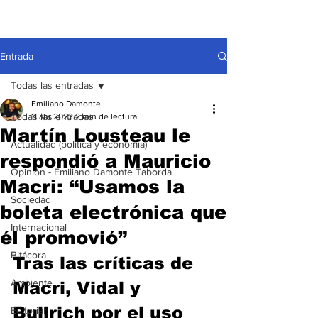
Entrada
Todas las entradas
Emiliano Damonte
Todas las entradas
11 abr 2023
2 min de lectura
Martín Lousteau le
Actualidad (política y economía)
respondió a Mauricio
Opinión - Emiliano Damonte Taborda
Macri: “Usamos la
Sociedad
boleta electrónica que
Internacional
él promovió”
Bitácora
Tras las críticas de 
Ambiente
Macri, Vidal y 
Bullrich por el uso 
Editorial