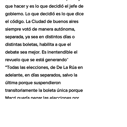
que hacer y es lo que decidió el jefe de 
gobierno. Lo que decidió es lo que dice 
el código. La Ciudad de buenos aires 
siempre votó de manera autónoma, 
separada, ya sea en distintos días o 
distintas boletas, habilita a que el 
debate sea mejor. Es inentendible el 
revuelo que se está generando
”
“Todas las elecciones, de De La Rúa en 
adelante, en días separados, salvo la 
última porque suspendieron 
transitoriamente la boleta única porque 
Macri quería pegar las elecciones por 
un tema de conveniencia electoral. No 
veo porque tanto revuelo, me llama 
mucho la atención que sea así por 